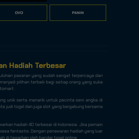
OVO
PANIN
n Hadiah Terbesar
uluhan pasaran yang sudah sangat terpercaya dan
 menjadi pilihan terbaik bagi setiap orang yang suka
otomart.
g unik serta menarik untuk pecinta seni angka di
inta judi togel dan juga slot yang bergabung bersama
rkan hadiah 4D terbesar di Indonesia. Jika pemain
iasa fantastis. Dengan penawaran hadiah yang luar
h di tawarkan oleh bandar togel online