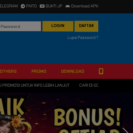
TELEGRAM
PAITO
BUKTI JP
Download APK
LOGIN
DAFTAR
Lupa Password ?
OTHERS
PROMO
DOWNLOAD
 UNTUK INFO LEBIH LANJUT
CARI DI GOOGLE TTM787
MEMBER T