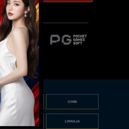
BSI
CIMB
JAGO
LINKAJA