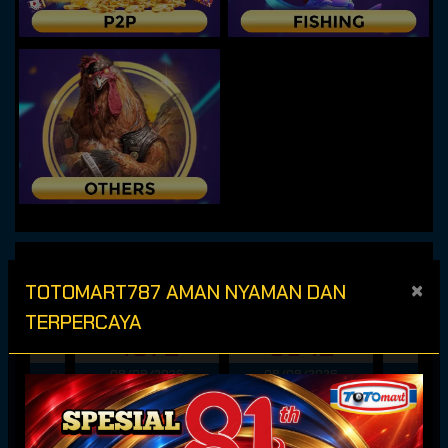
Togel
×
TOTOMART787 AMAN NYAMAN DAN
PLUS...
TOTO MACAU P...
INDIANA MIDD...
TENNES
TERPERCAYA
34
4072
9042
4
/2026
08/08/2026
08/08/2026
08/0
Selengkapnya