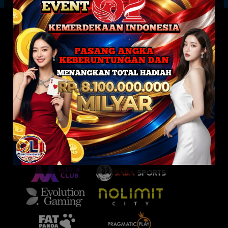
Our Partner