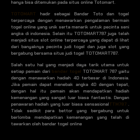
hanya bisa ditemukan pada situs online Totomart.
TOTOMART
hadir sebagai Bandar Toto dan togel
terpercaya dengan menawarkan pengalaman bermain
togel online yang unik serta menarik untuk pecinta seni
angka di indonesia. Selain itu TOTOMART787 juga telah
menjadi situs slot online terpercaya yang dapat di lihat
dari banyaknya pecinta judi togel dan juga slot yang
bergabung bersama situs judi togel TOTOMART787.
Salah satu hal yang menjadi daya tarik utama untuk
setiap pemain dari
bandar togel
TOTOMART 787 yaitu
dengan menawarkan hadiah 4D terbesar di Indonesia.
Jika pemain dapat menebak angka 4D dengan tepat,
dengan hal itu pemain akan mendapatkan hadiah
kemenangan yang sangat luar biasa fantastis. Dengan
penawaran hadiah yang luar biasa sensasional
TTM787
.
Tidak sedikit para bettor yang bergabung untuk
berlomba mendapatkan kemenangan yang telah di
tawarkan oleh bandar togel online