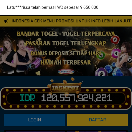
 INDONESIA CEK MENU PROMOSI UNTUK INFO LEBIH LANJUT
IDR
120,557,924,451
LOGIN
DAFTAR