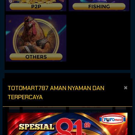
Togel
×
TOTOMART787 AMAN NYAMAN DAN
AU P...
GERMANY PLUS...
INDIANA MIDD...
TENNES
TERPERCAYA
72
1934
9042
4
/2026
08/08/2026
08/08/2026
08/0
Selengkapnya