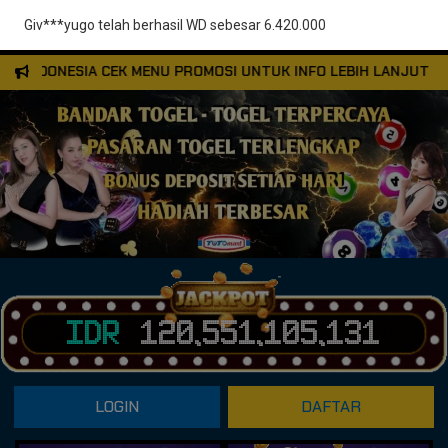
NDONESIA CEK MENU PROMOSI UNTUK INFO LEBIH LANJUT
C
IDR
120,551,105,362
LOGIN
DAFTAR