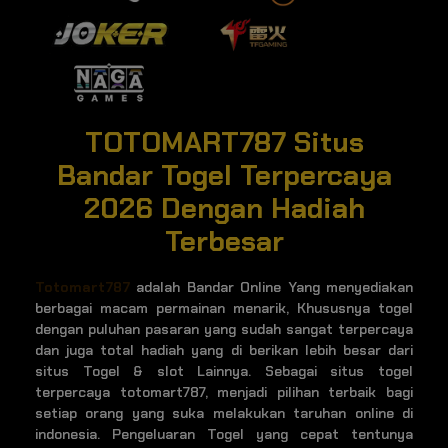
TOTOMART787 Situs
Bandar Togel Terpercaya
2026 Dengan Hadiah
Terbesar
Totomart787
adalah Bandar Online Yang menyediakan
berbagai macam permainan menarik, Khususnya togel
dengan puluhan pasaran yang sudah sangat terpercaya
dan juga total hadiah yang di berikan lebih besar dari
situs Togel & slot Lainnya. Sebagai situs togel
terpercaya totomart787, menjadi pilihan terbaik bagi
setiap orang yang suka melakukan taruhan online di
indonesia. Pengeluaran Togel yang cepat tentunya