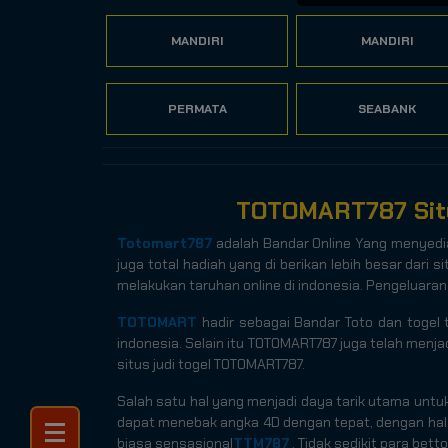
MANDIRI
MANDIRI
PERMATA
SEABANK
TOTOMART787 Situ
Totomart787
adalah Bandar Online Yang menyedi
juga total hadiah yang di berikan lebih besar dari 
melakukan taruhan online di indonesia. Pengeluaran
TOTOMART
hadir sebagai Bandar Toto dan togel 
indonesia. Selain itu TOTOMART787 juga telah menjad
situs judi togel TOTOMART787.
Salah satu hal yang menjadi daya tarik utama untu
dapat menebak angka 4D dengan tepat, dengan hal 
biasa sensasional
TTM787
. Tidak sedikit para be