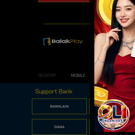
DESKTOP
MOBILE
LITE
Support Bank
BANKLAIN
BCA
DANA
DANAMON