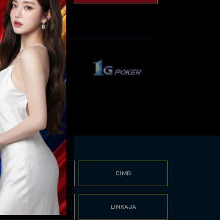
BSI
CIMB
JAGO
LINKAJA