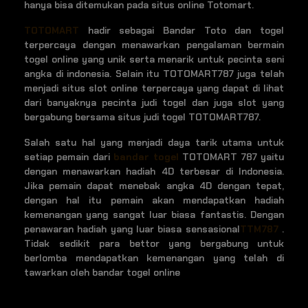
hanya bisa ditemukan pada situs online Totomart.
TOTOMART
hadir sebagai Bandar Toto dan togel
terpercaya dengan menawarkan pengalaman bermain
togel online yang unik serta menarik untuk pecinta seni
angka di indonesia. Selain itu TOTOMART787 juga telah
menjadi situs slot online terpercaya yang dapat di lihat
dari banyaknya pecinta judi togel dan juga slot yang
bergabung bersama situs judi togel TOTOMART787.
Salah satu hal yang menjadi daya tarik utama untuk
setiap pemain dari
bandar togel
TOTOMART 787 yaitu
dengan menawarkan hadiah 4D terbesar di Indonesia.
Jika pemain dapat menebak angka 4D dengan tepat,
dengan hal itu pemain akan mendapatkan hadiah
kemenangan yang sangat luar biasa fantastis. Dengan
penawaran hadiah yang luar biasa sensasional
TTM787
.
Tidak sedikit para bettor yang bergabung untuk
berlomba mendapatkan kemenangan yang telah di
tawarkan oleh bandar togel online