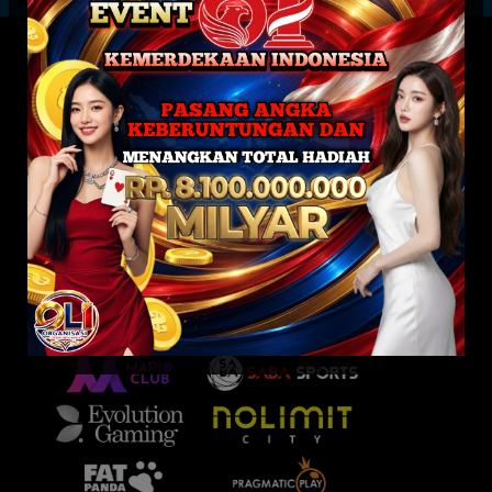
Our Partner