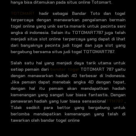
hanya bisa ditemukan pada situs online Totomart.
TOTOMART
hadir sebagai Bandar Toto dan togel
terpercaya dengan menawarkan pengalaman bermain
togel online yang unik serta menarik untuk pecinta seni
angka di indonesia. Selain itu TOTOMART787 juga telah
menjadi situs slot online terpercaya yang dapat di lihat
dari banyaknya pecinta judi togel dan juga slot yang
bergabung bersama situs judi togel TOTOMART787.
Salah satu hal yang menjadi daya tarik utama untuk
setiap pemain dari
bandar togel
TOTOMART 787 yaitu
dengan menawarkan hadiah 4D terbesar di Indonesia.
Jika pemain dapat menebak angka 4D dengan tepat,
dengan hal itu pemain akan mendapatkan hadiah
kemenangan yang sangat luar biasa fantastis. Dengan
penawaran hadiah yang luar biasa sensasional
TTM787
.
Tidak sedikit para bettor yang bergabung untuk
berlomba mendapatkan kemenangan yang telah di
tawarkan oleh bandar togel online