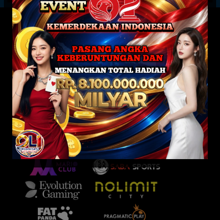
Our Partner