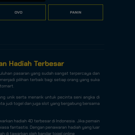
OVO
PANIN
n Hadiah Terbesar
uluhan pasaran yang sudah sangat terpercaya dan
 menjadi pilihan terbaik bagi setiap orang yang suka
otomart.
g unik serta menarik untuk pecinta seni angka di
inta judi togel dan juga slot yang bergabung bersama
rkan hadiah 4D terbesar di Indonesia. Jika pemain
iasa fantastis. Dengan penawaran hadiah yang luar
h di tawarkan oleh bandar togel online