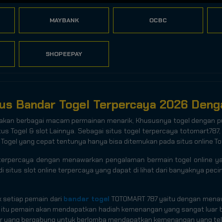
MAYBANK
OCBC
SHOPEEPAY
s Bandar Togel Terpercaya 2026 Denga
akan berbagai macam permainan menarik, Khususnya togel dengan p
situs Togel & slot Lainnya. Sebagai situs togel terpercaya totomart787,
 Togel yang cepat tentunya hanya bisa ditemukan pada situs online T
terpercaya dengan menawarkan pengalaman bermain togel online yan
i situs slot online terpercaya yang dapat di lihat dari banyaknya pec
k setiap pemain dari
bandar togel
TOTOMART 787 yaitu dengan menawa
itu pemain akan mendapatkan hadiah kemenangan yang sangat luar b
ttor yang bergabung untuk berlomba mendapatkan kemenangan yang tela