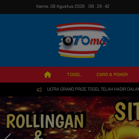
Kamis, 06 Agustus 2026 08 : 29 : 43
TOGEL
CARD & POKER
ULTRA GRAND PRIZE TOGEL TELAH HADIR DALAM RANGK