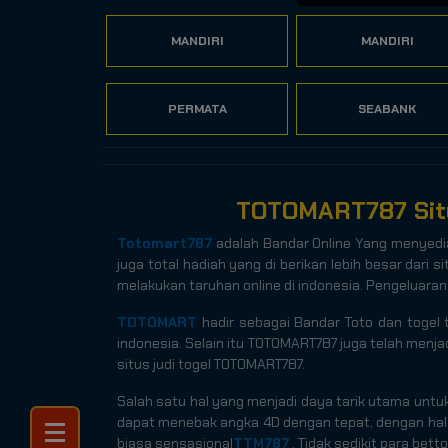
MANDIRI
MANDIRI
PERMATA
SEABANK
TOTOMART787 Situ
Totomart787
adalah Bandar Online Yang menyedi
juga total hadiah yang di berikan lebih besar dari 
melakukan taruhan online di indonesia. Pengeluaran
TOTOMART
hadir sebagai Bandar Toto dan togel 
indonesia. Selain itu TOTOMART787 juga telah menjad
situs judi togel TOTOMART787.
Salah satu hal yang menjadi daya tarik utama untu
dapat menebak angka 4D dengan tepat, dengan hal 
biasa sensasional
TTM787
. Tidak sedikit para be