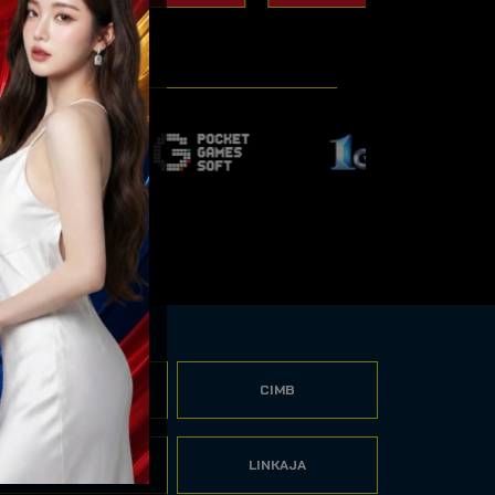
BSI
CIMB
JAGO
LINKAJA