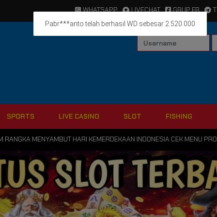
Pabr***anto telah berhasil WD sebesar 2.520.000
WHATSAPP
LIVECHAT
GRUP FB
SPORTS
LIVE CASINO
SLOT
FISHING
A MENYAMBUT HARI KEMERDEKAAN INDONESIA CEK MENU PROMOSI UNTU