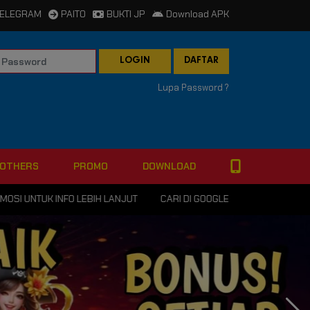
TELEGRAM
PAITO
BUKTI JP
Download APK
LOGIN
DAFTAR
Lupa Password ?
OTHERS
PROMO
DOWNLOAD
K INFO LEBIH LANJUT
CARI DI GOOGLE TTM787
MEMBER TOTOM