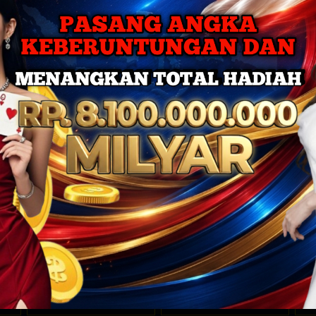
OUR PARTNER
BNI
BRI
GOPAY
ISAKU