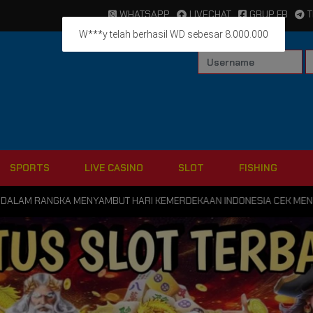
WHATSAPP
LIVECHAT
GRUP FB
SPORTS
LIVE CASINO
SLOT
FISHING
RANGKA MENYAMBUT HARI KEMERDEKAAN INDONESIA CEK MENU PROMOSI