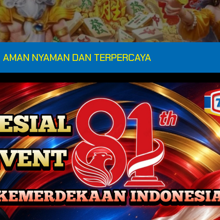
 AMAN NYAMAN DAN TERPERCAYA
LORIDA MIDD...
TEXAS DAY (S...
2994
1427
RIZE 2
--
PRIZE 2
--
P
RIZE 3
--
PRIZE 3
--
P
UMAT
07/08/2026
JUMAT
07/08/2026
J
LIHAT DETAIL
LIHAT DETAIL