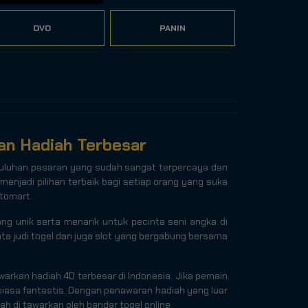
OVO
PANIN
n Hadiah Terbesar
uluhan pasaran yang sudah sangat terpercaya dan
 menjadi pilihan terbaik bagi setiap orang yang suka
otomart.
g unik serta menarik untuk pecinta seni angka di
inta judi togel dan juga slot yang bergabung bersama
rkan hadiah 4D terbesar di Indonesia. Jika pemain
iasa fantastis. Dengan penawaran hadiah yang luar
h di tawarkan oleh bandar togel online