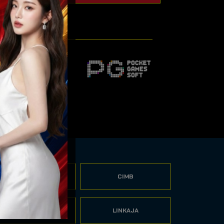
BSI
CIMB
JAGO
LINKAJA