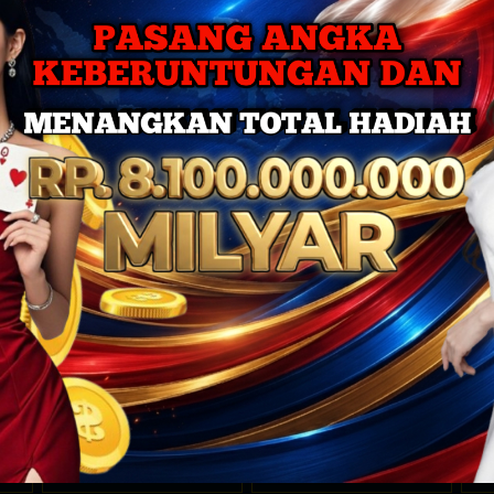
OUR PARTNER
BNI
BRI
GOPAY
ISAKU