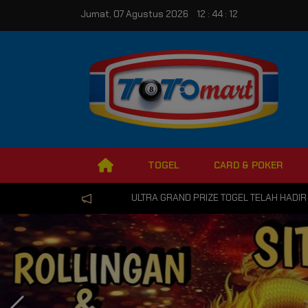
Jumat, 07 Agustus 2026 12 : 44 : 13
TOGEL
CARD & POKER
ULTRA GRAND PRIZE TOGEL TELAH HADIR DALAM 