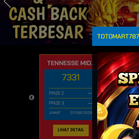
TOTOMART787
TENNESSE MID...
KENTUCKY MID...
7331
5989
PRIZE 2
--
PRIZE 2
--
PRIZE 3
--
PRIZE 3
--
JUMAT
07/08/2026
JUMAT
07/08/2026
LIHAT DETAIL
LIHAT DETAIL