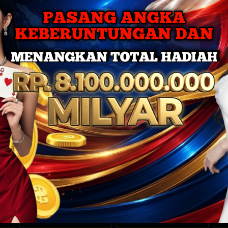
OUR PARTNER
BNI
BRI
GOPAY
ISAKU