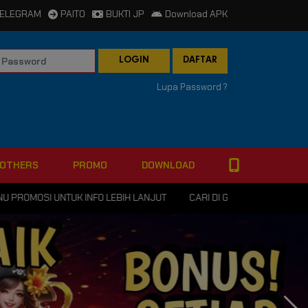
TELEGRAM
PAITO
BUKTI JP
Download APK
LOGIN
DAFTAR
Lupa Password ?
OTHERS
PROMO
DOWNLOAD
I UNTUK INFO LEBIH LANJUT
CARI DI GOOGLE TTM787
MEMBER